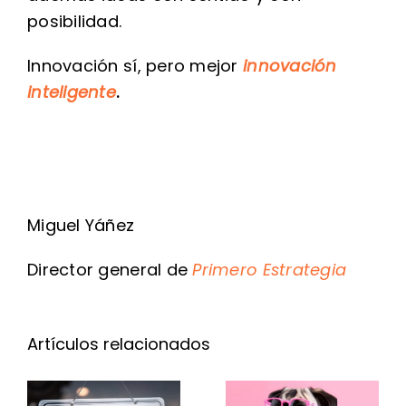
posibilidad.
Innovación sí, pero mejor
innovación
inteligente
.
Miguel Yáñez
Director general de
Primero Estrategia
4 señales
El retail
Artículos relacionados
de que tu
que solo
estrategia