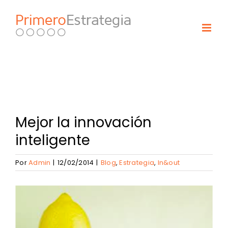
Skip
to
content
Mejor la innovación
inteligente
Por
Admin
|
12/02/2014
|
Blog
,
Estrategia
,
In&out
View
Larger
Image