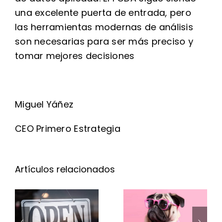
una excelente puerta de entrada, pero
las herramientas modernas de análisis
son necesarias para ser más preciso y
tomar mejores decisiones
Miguel Yáñez
CEO Primero Estrategia
4 señales
El retail
Artículos relacionados
de que tu
que solo
estrategia
compite
de