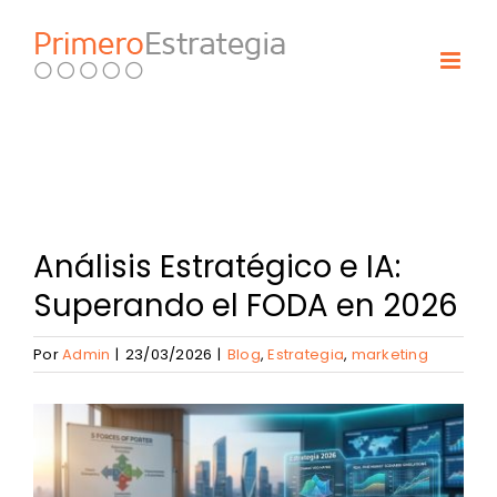
Skip
to
content
Análisis Estratégico e IA:
Superando el FODA en 2026
Por
Admin
|
23/03/2026
|
Blog
,
Estrategia
,
marketing
View
Larger
Image