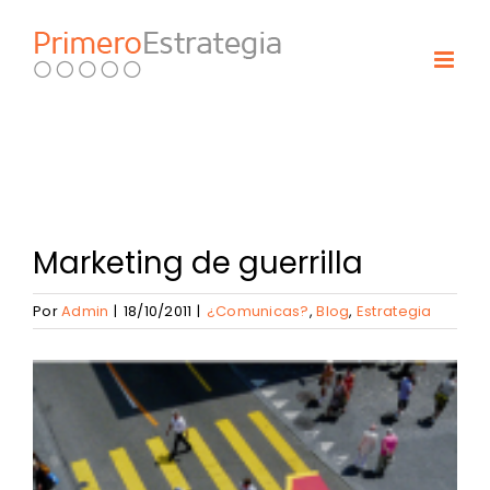
Skip
to
content
Marketing de guerrilla
Por
Admin
|
18/10/2011
|
¿Comunicas?
,
Blog
,
Estrategia
View
Larger
Image