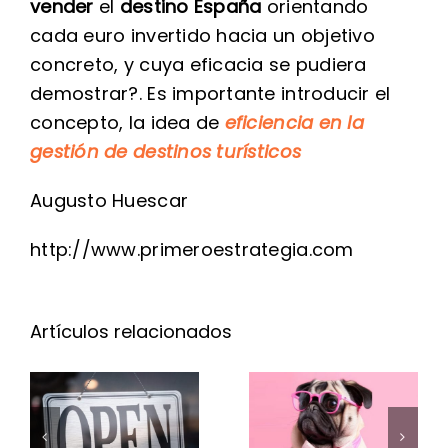
vender
el
destino España
orientando
cada euro invertido hacia un objetivo
concreto, y cuya eficacia se pudiera
demostrar?. Es importante introducir el
concepto, la idea de
eficiencia en la
gestión de destinos turísticos
Augusto Huescar
http://www.primeroestrategia.com
4 señales
El retail
Artículos relacionados
de que tu
que solo
estrategia
compite
de