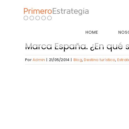
Skip
to
content
HOME
NOS
Marca España. ¿En qué 
Por
Admin
|
21/05/2014
|
Blog
,
Destino turístico
,
Estrat
View
Larger
Image