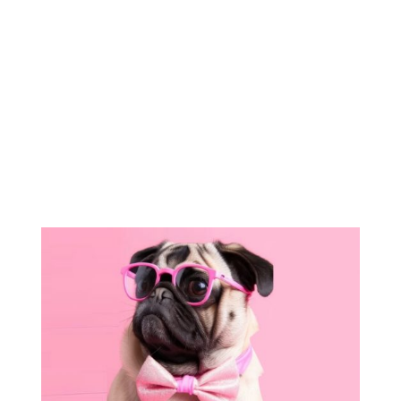
4 señales de que tu
estrategia de
negocio está