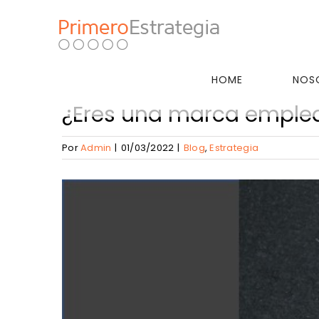
Skip
to
content
HOME
NOS
¿Eres una marca emple
Por
Admin
|
01/03/2022
|
Blog
,
Estrategia
View
Larger
Image