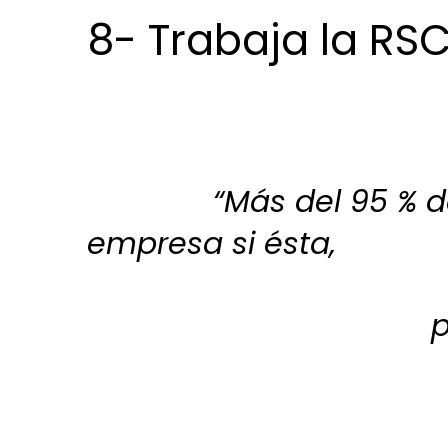
8- Trabaja la RS
“Más del 95 % de los
empresa si ésta,
p