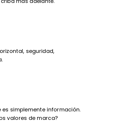
a criba más adelante.
rizontal, seguridad,
a.
e es simplemente información.
los valores de marca?