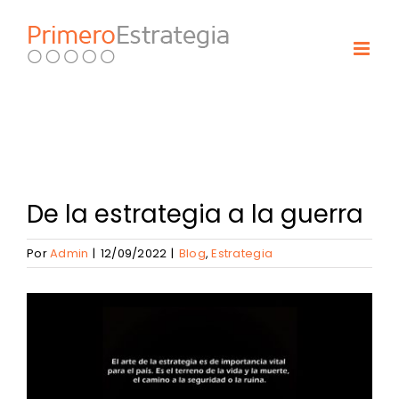
Skip
to
content
De la estrategia a la guerra
Por
Admin
|
12/09/2022
|
Blog
,
Estrategia
View
Larger
Image