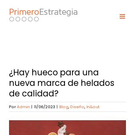
Skip
to
content
¿Hay hueco para una
nueva marca de helados
de calidad?
Por
Admin
|
11/06/2023
|
Blog
,
Diseño
,
In&out
View
Larger