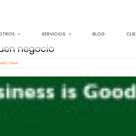
OTROS
SERVICIOS
BLOG
CLI
buen negocio
een View